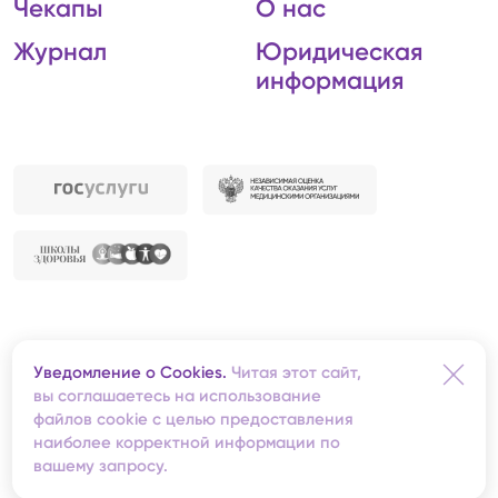
Чекапы
О нас
Журнал
Юридическая
информация
Автономная некоммерческая организация
Уведомление о Cookies.
Читая этот сайт,
«Центральная клиническая медико-санитарная
вы соглашаетесь на использование
часть»
файлов cookie с целью предоставления
Redis
— создание сайта
наиболее корректной информации по
вашему запросу.