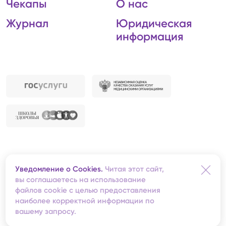
Чекапы
О нас
Журнал
Юридическая
информация
Автономная некоммерческая организация
Уведомление о Cookies.
Читая этот сайт,
«Центральная клиническая медико-санитарная
вы соглашаетесь на использование
часть»
файлов cookie с целью предоставления
Redis
— создание сайта
наиболее корректной информации по
вашему запросу.