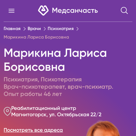
Медсанчасть
Главная
Врачи
Психиатрия
Марикина Лариса Борисовна
Марикина Лариса
Борисовна
Психиатрия
,
Психотерапия
Врач-психотерапевт, врач-психиатр.
Опыт работы
46
лет
Реабилитационный центр
Магнитогорск, ул. Октябрьская 22/2
Посмотреть все адреса