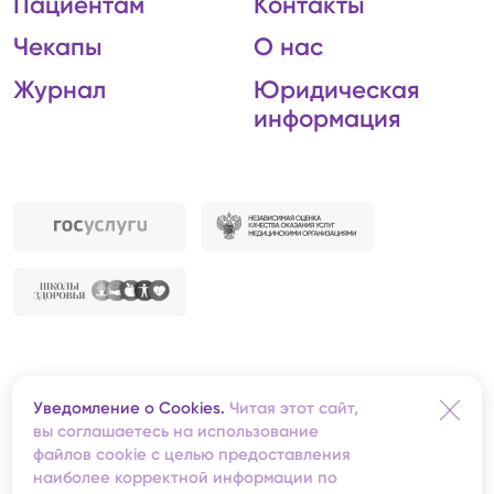
Пациентам
Контакты
Чекапы
О нас
Журнал
Юридическая
информация
Автономная некоммерческая организация
Уведомление о Cookies.
Читая этот сайт,
«Центральная клиническая медико-санитарная
вы соглашаетесь на использование
часть»
файлов cookie с целью предоставления
Redis
— создание сайта
наиболее корректной информации по