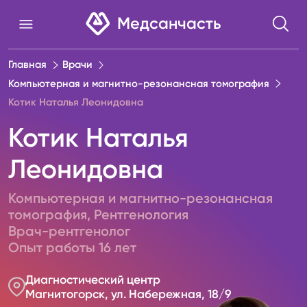
Медсанчасть
Главная
Врачи
Компьютерная и магнитно-резонансная томография
Котик Наталья Леонидовна
Котик Наталья
Леонидовна
Компьютерная и магнитно-резонансная
томография
,
Рентгенология
Врач-рентгенолог
Опыт работы
16
лет
Диагностический центр
Магнитогорск, ул. Набережная, 18/9