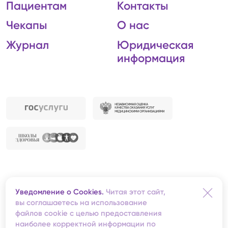
Пациентам
Контакты
Чекапы
О нас
Журнал
Юридическая
информация
Автономная некоммерческая организация
Уведомление о Cookies.
Читая этот сайт,
«Центральная клиническая медико-санитарная
вы соглашаетесь на использование
часть»
файлов cookie с целью предоставления
Redis
— создание сайта
наиболее корректной информации по