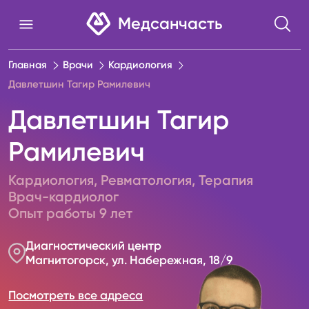
Медсанчасть
Главная
Врачи
Кардиология
Давлетшин Тагир Рамилевич
Давлетшин Тагир
Рамилевич
Кардиология
,
Ревматология
,
Терапия
Врач-кардиолог
Опыт работы
9
лет
Диагностический центр
Магнитогорск, ул. Набережная, 18/9
Посмотреть все адреса