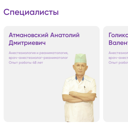
Специалисты
Атмановский Анатолий
Голик
Дмитриевич
Вален
Анестезиология и реаниматология
,
Анестезиол
врач-анестезиолог-реаниматолог
врач-анес
Опыт работы
48
лет
Опыт рабо