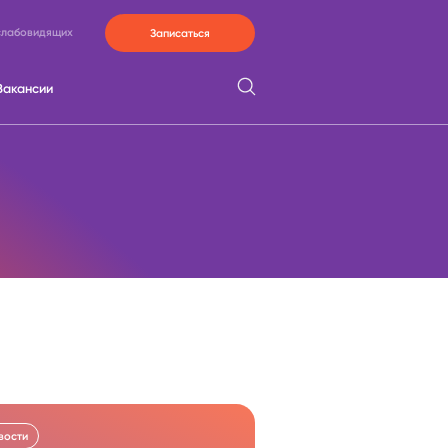
слабовидящих
Записаться
Вакансии
вости