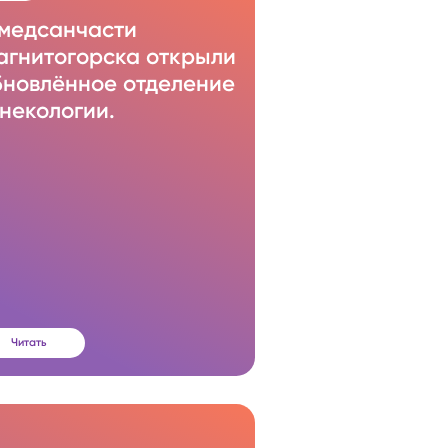
 медсанчасти
агнитогорска открыли
бновлённое отделение
некологии.
Читать