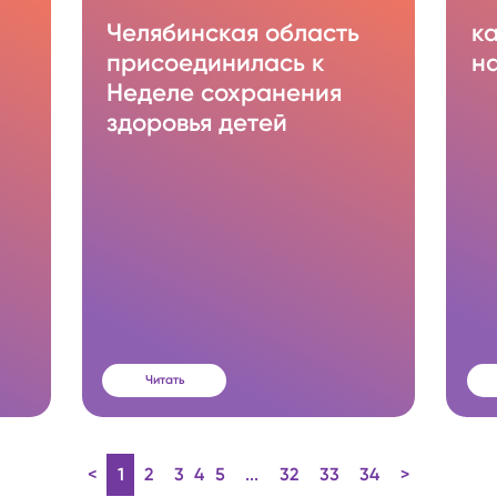
Челябинская область
к
присоединилась к
н
Неделе сохранения
здоровья детей
Читать
<
1
2
3
4
5
...
32
33
34
>