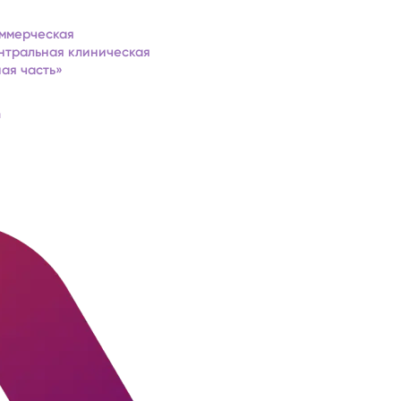
ммерческая
нтральная клиническая
ая часть»
а