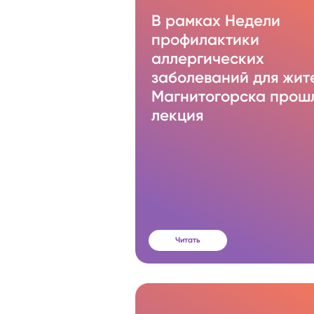
В рамках Недели
профилактики
аллергических
заболеваний для жит
Магнитогорска прош
лекция
Читать