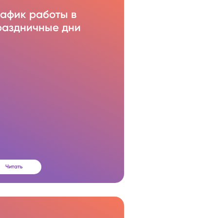
рафик работы в
раздничные дни
Читать