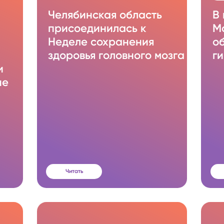
Челябинская область
В
присоединилась к
М
Неделе сохранения
о
здоровья головного мозга
ги
и
ие
Читать