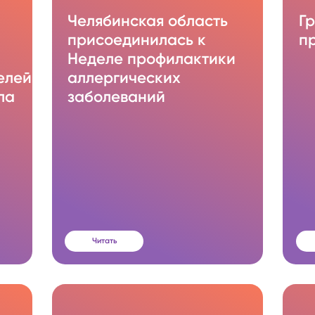
Челябинская область
Г
присоединилась к
п
Неделе профилактики
елей
аллергических
ла
заболеваний
Читать