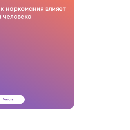
ак наркомания влияет
а человека
Читать